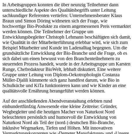
In Arbeitsgruppen konnten die über neunzig Teilnehmer dann
unterschiedliche Aspekte des Qualitätsbegriffs unter Leitung
sachkundiger Referenten vertiefen: Unternehmensberater Klaus
Braun und Simon Döring widmeten sich der Frage, wie
hochwertige Bio-Produkte zu einem angemessenen Preis vermarktet
werden können. Die Teilnehmer der Gruppe um
Entwicklungsbegleiter Christoph Lehmann beschäftigten sich damit,
wie Qualität in der Mitarbeiterführung erlebbar wird, wie sich zum
Beispiel Mitarbeiter und Kunde im Ladenalltag begegnen. Um die
grundsätzliche Entwicklung der Bio-Branche und die Frage, ob es
sich dabei um einen bewusst von den Branchenteilnehmern zu
steuernden Prozess handelt, wurde in der Arbeitsgruppe um Karsten
Runge, Chefredakteur BioWelt, lebhaft diskutiert. Eine weitere
Gruppe unter Leitung von Diplom-Oekotrophologin Costanza
Müller-Djalili kümmerte sich ganz handfest darum, wie Bio in
Schulküche und KiTa funktionieren kann und wie Kinder an eine
qualitätsvolle Ernährung herangeführt werden können.
Auf der anschließenden Abendveranstaltung erlebten rund
einhundertfünfzig Anwesende eine kleine Zeitreise: Gründer,
Wegbegleiter und die heutigen Macher von Naturkost Nord
beleuchteten persönlich und humorvoll die Entwicklung von
Naturkost Nord als Teil der (nord-) deutschen Bio-Branche,
inklusive Wegmarken, Tiefen und Höhen. Mit innovativen
Vermarktungskonzepten wie ›Demeter Manufakturen‹ und ›Unsere