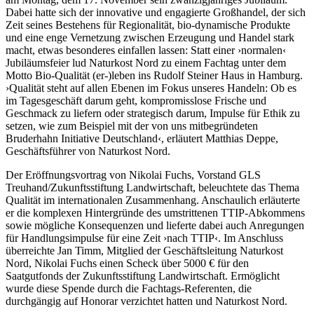
Dabei hatte sich der innovative und engagierte Großhandel, der sich
Zeit seines Bestehens für Regionalität, bio-dynamische Produkte
und eine enge Vernetzung zwischen Erzeugung und Handel stark
macht, etwas besonderes einfallen lassen: Statt einer ›normalen‹
Jubiläumsfeier lud Naturkost Nord zu einem Fachtag unter dem
Motto Bio-Qualität (er-)leben ins Rudolf Steiner Haus in Hamburg.
›Qualität steht auf allen Ebenen im Fokus unseres Handeln: Ob es
im Tagesgeschäft darum geht, kompromisslose Frische und
Geschmack zu liefern oder strategisch darum, Impulse für Ethik zu
setzen, wie zum Beispiel mit der von uns mitbegründeten
Bruderhahn Initiative Deutschland‹, erläutert Matthias Deppe,
Geschäftsführer von Naturkost Nord.
Der Eröffnungsvortrag von Nikolai Fuchs, Vorstand GLS
Treuhand/Zukunftsstiftung Landwirtschaft, beleuchtete das Thema
Qualität im internationalen Zusammenhang. Anschaulich erläuterte
er die komplexen Hintergründe des umstrittenen TTIP-Abkommens
sowie mögliche Konsequenzen und lieferte dabei auch Anregungen
für Handlungsimpulse für eine Zeit ›nach TTIP‹. Im Anschluss
überreichte Jan Timm, Mitglied der Geschäftsleitung Naturkost
Nord, Nikolai Fuchs einen Scheck über 5000 € für den
Saatgutfonds der Zukunftsstiftung Landwirtschaft. Ermöglicht
wurde diese Spende durch die Fachtags-Referenten, die
durchgängig auf Honorar verzichtet hatten und Naturkost Nord.