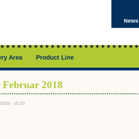
Top
Navigati
News
-
ENGLI
ery Area
Product Line
r Februar 2018
2018 - 15:20