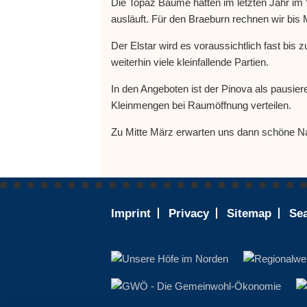
Die Topaz Bäume hatten im letzten Jahr im 
ausläuft. Für den Braeburn rechnen wir bis 
Der Elstar wird es voraussichtlich fast bis
weiterhin viele kleinfallende Partien.
In den Angeboten ist der Pinova als pausie
Kleinmengen bei Raumöffnung verteilen.
Zu Mitte März erwarten uns dann schöne Na
Footer
Imprint
Privacy
Sitemap
Se
-
ENGLISH