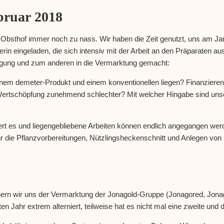
bruar 2018
im Obsthof immer noch zu nass. Wir haben die Zeit genutzt, uns am 
in eingeladen, die sich intensiv mit der Arbeit an den Präparaten aus
gung und zum anderen in die Vermarktung gemacht:
nem demeter-Produkt und einem konventionellen liegen? Finanzieren 
ertschöpfung zunehmend schlechter? Mit welcher Hingabe sind unse
iert es und liegengebliebene Arbeiten können endlich angegangen wer
 die Pflanzvorbereitungen, Nützlingsheckenschnitt und Anlegen von 
hern wir uns der Vermarktung der Jonagold-Gruppe (Jonagored, Jona
en Jahr extrem alterniert, teilweise hat es nicht mal eine zweite und 