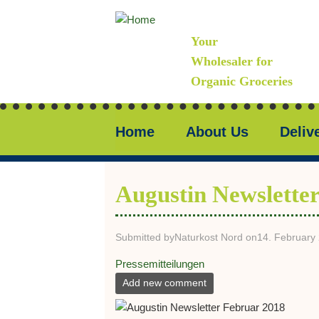
Skip
to
Your
main
content
Wholesaler for
Organic Groceries
Primary
Home
About Us
Deliv
links
-
ENGLISCH
Augustin Newslette
Submitted by
Naturkost Nord
on
14. February 
Pressemitteilungen
Add new comment